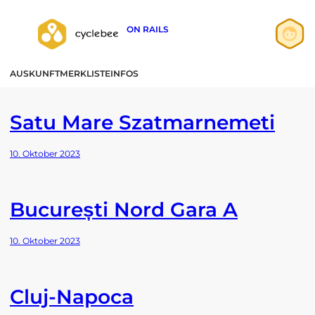
ON RAILS
Land:
Rumänien
Zum
Inhalt
Anmelden
AUSKUNFT
MERKLISTE
INFOS
springen
Registrieren
Satu Mare Szatmarnemeti
10. Oktober 2023
București Nord Gara A
10. Oktober 2023
Cluj-Napoca