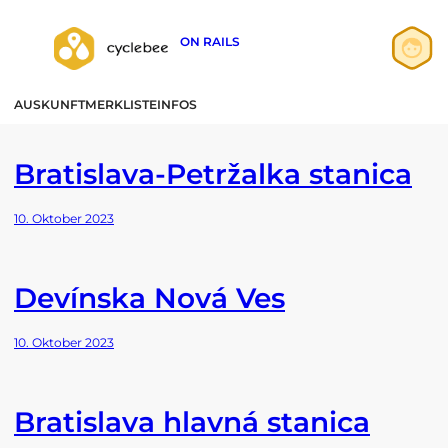
ON RAILS
Land:
Slowakei
Zum
Inhalt
Anmelden
AUSKUNFT
MERKLISTE
INFOS
springen
Registrieren
Bratislava-Petržalka stanica
10. Oktober 2023
Devínska Nová Ves
10. Oktober 2023
Bratislava hlavná stanica