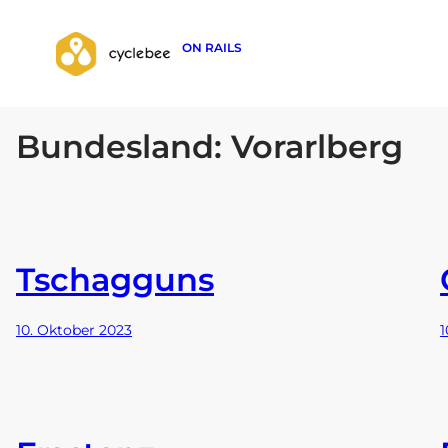
ON RAILS
Bundesland:
Vorarlberg
Zum
Inhalt
springen
Tschagguns
10. Oktober 2023
1