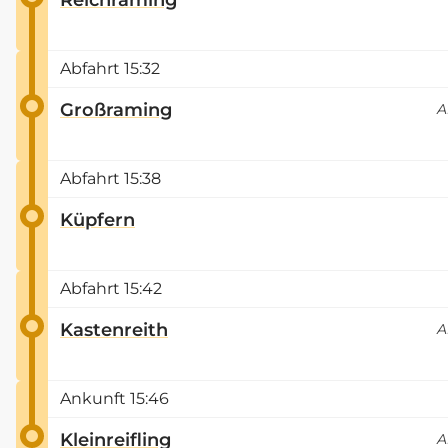
Abfahrt
15:32
Großraming
A
Abfahrt
15:38
Küpfern
Abfahrt
15:42
Kastenreith
A
Ankunft
15:46
Kleinreifling
A