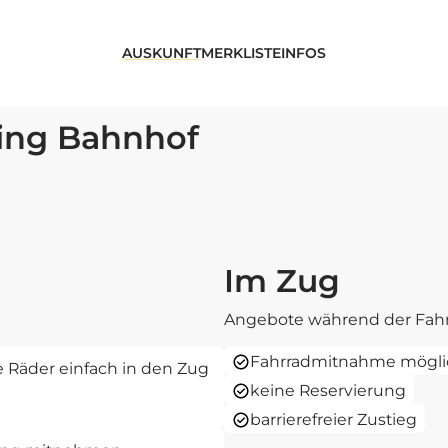
AUSKUNFT
MERKLISTE
INFOS
ling Bahnhof
Im Zug
Angebote während der Fahr
Fahrradmitnahme mögli
re Räder einfach in den Zug
keine Reservierung
barrierefreier Zustieg