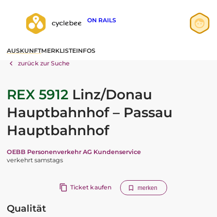
ON RAILS
Anmelden
AUSKUNFT
MERKLISTE
INFOS
Registrieren
zurück zur Suche
REX 5912
Linz/Donau
Hauptbahnhof – Passau
Hauptbahnhof
OEBB Personenverkehr AG Kundenservice
verkehrt samstags
Ticket kaufen
merken
Qualität