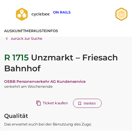
ON RAILS
Anmelden
AUSKUNFT
MERKLISTE
INFOS
Registrieren
zurück zur Suche
R 1715
Unzmarkt – Friesach
Bahnhof
OEBB Personenverkehr AG Kundenservice
verkehrt am Wochenende
Ticket kaufen
merken
Qualität
Das erwartet euch bei der Benutzung des Zugs: