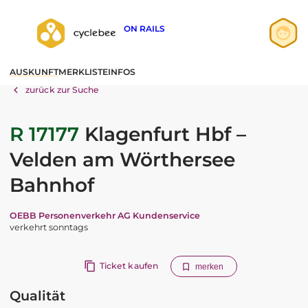
ON RAILS
Anmelden
AUSKUNFT
MERKLISTE
INFOS
Registrieren
zurück zur Suche
R 17177
Klagenfurt Hbf –
Velden am Wörthersee
Bahnhof
OEBB Personenverkehr AG Kundenservice
verkehrt sonntags
Ticket kaufen
merken
Qualität