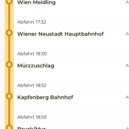
Wien Meidling
A
Abfahrt
17:32
Wiener Neustadt Hauptbahnhof
A
Abfahrt
18:30
Mürzzuschlag
A
Abfahrt
18:52
Kapfenberg Bahnhof
A
Abfahrt
18:59
Bruck/Mur
A