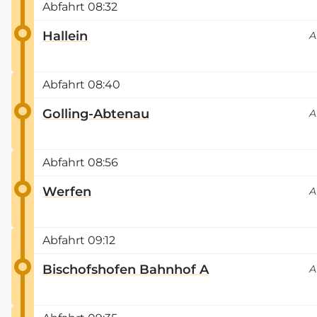
Abfahrt
08:32
Hallein
A
Abfahrt
08:40
Golling-Abtenau
A
Abfahrt
08:56
Werfen
A
Abfahrt
09:12
Bischofshofen Bahnhof A
A