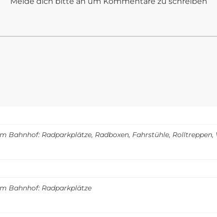
Melde dich bitte an um Kommentare zu schreiben
m Bahnhof: Radparkplätze, Radboxen, Fahrstühle, Rolltreppen
m Bahnhof: Radparkplätze