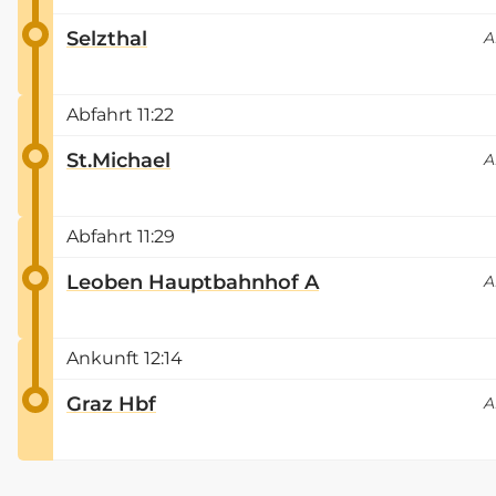
Selzthal
A
Abfahrt
11:22
St.Michael
A
Abfahrt
11:29
Leoben Hauptbahnhof A
A
Ankunft
12:14
Graz Hbf
A