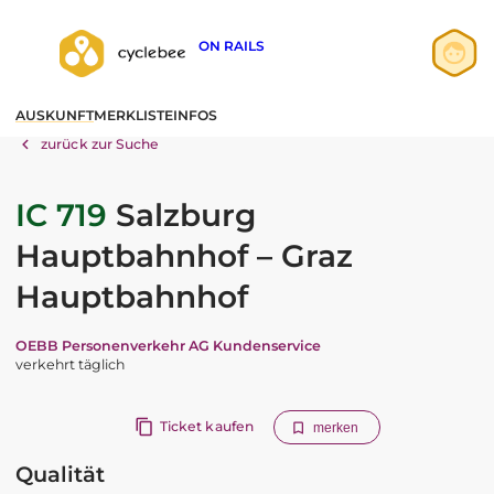
ON RAILS
Anmelden
AUSKUNFT
MERKLISTE
INFOS
Registrieren
zurück zur Suche
IC 719
Salzburg
Hauptbahnhof – Graz
Hauptbahnhof
OEBB Personenverkehr AG Kundenservice
verkehrt täglich
Ticket kaufen
merken
Qualität