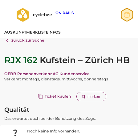
ON RAILS
Anmelden
AUSKUNFT
MERKLISTE
INFOS
Registrieren
zurück zur Suche
RJX 162
Kufstein – Zürich HB
OEBB Personenverkehr AG Kundenservice
verkehrt montags, dienstags, mittwochs, donnerstags
Ticket kaufen
merken
Qualität
Das erwartet euch bei der Benutzung des Zugs:
Noch keine Info vorhanden.