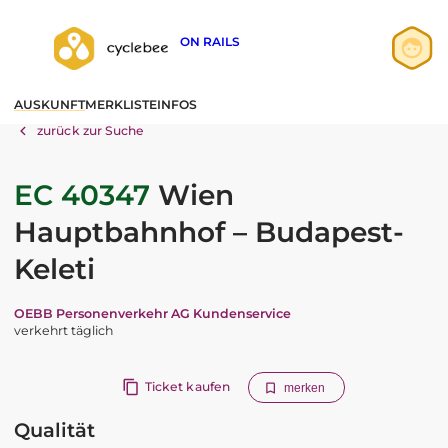
ON RAILS
Anmelden
AUSKUNFT
MERKLISTE
INFOS
Registrieren
zurück zur Suche
EC 40347
Wien
Hauptbahnhof – Budapest-
Keleti
OEBB Personenverkehr AG Kundenservice
verkehrt täglich
Ticket kaufen
merken
Qualität