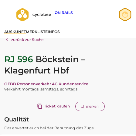
ON RAILS
Anmelden
AUSKUNFT
MERKLISTE
INFOS
Registrieren
zurück zur Suche
RJ 596
Böckstein –
Klagenfurt Hbf
OEBB Personenverkehr AG Kundenservice
verkehrt montags, samstags, sonntags
Ticket kaufen
merken
Qualität
Das erwartet euch bei der Benutzung des Zugs: