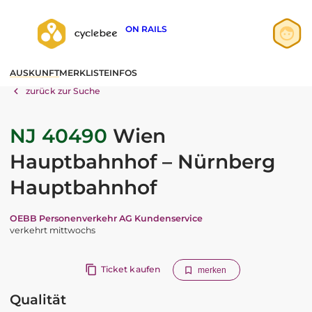
ON RAILS
Anmelden
AUSKUNFT
MERKLISTE
INFOS
Registrieren
zurück zur Suche
NJ 40490
Wien
Hauptbahnhof – Nürnberg
Hauptbahnhof
OEBB Personenverkehr AG Kundenservice
verkehrt mittwochs
Ticket kaufen
merken
Qualität