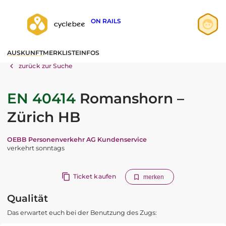
ON RAILS
Anmelden
AUSKUNFT
MERKLISTE
INFOS
Registrieren
zurück zur Suche
EN 40414
Romanshorn –
Zürich HB
OEBB Personenverkehr AG Kundenservice
verkehrt sonntags
Ticket kaufen
merken
Qualität
Das erwartet euch bei der Benutzung des Zugs: