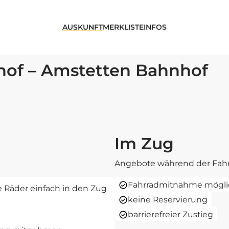
AUSKUNFT
MERKLISTE
INFOS
of – Amstetten Bahnhof
Im Zug
Angebote während der Fahr
Fahrradmitnahme mögli
re Räder einfach in den Zug
keine Reservierung
barrierefreier Zustieg