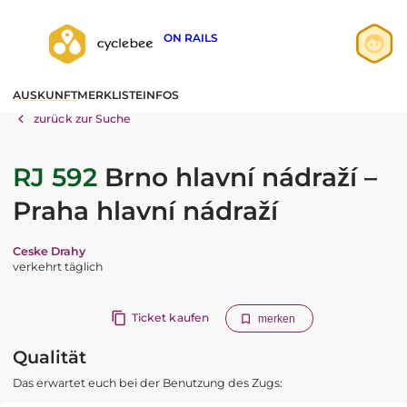
ON RAILS
Anmelden
AUSKUNFT
MERKLISTE
INFOS
Registrieren
zurück zur Suche
RJ 592
Brno hlavní nádraží –
Praha hlavní nádraží
Ceske Drahy
verkehrt täglich
Ticket kaufen
merken
Qualität
Das erwartet euch bei der Benutzung des Zugs: