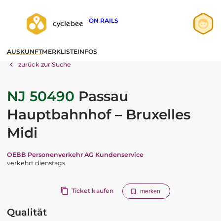
ON RAILS
Anmelden
AUSKUNFT
MERKLISTE
INFOS
Registrieren
zurück zur Suche
NJ 50490
Passau
Hauptbahnhof – Bruxelles
Midi
OEBB Personenverkehr AG Kundenservice
verkehrt dienstags
Ticket kaufen
merken
Qualität