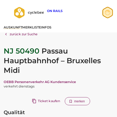
ON RAILS
Anmelden
AUSKUNFT
MERKLISTE
INFOS
Registrieren
zurück zur Suche
NJ 50490
Passau
Hauptbahnhof – Bruxelles
Midi
OEBB Personenverkehr AG Kundenservice
verkehrt dienstags
Ticket kaufen
merken
Qualität