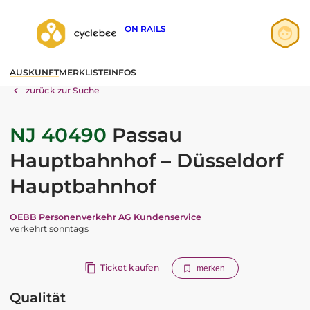
ON RAILS
Anmelden
AUSKUNFT
MERKLISTE
INFOS
Registrieren
zurück zur Suche
NJ 40490
Passau
Hauptbahnhof – Düsseldorf
Hauptbahnhof
OEBB Personenverkehr AG Kundenservice
verkehrt sonntags
Ticket kaufen
merken
Qualität