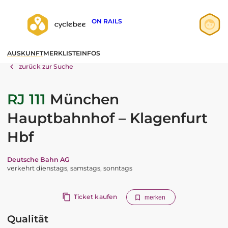
ON RAILS
Anmelden
AUSKUNFT
MERKLISTE
INFOS
Registrieren
zurück zur Suche
RJ 111
München
Hauptbahnhof – Klagenfurt
Hbf
Deutsche Bahn AG
verkehrt dienstags, samstags, sonntags
Ticket kaufen
merken
Qualität