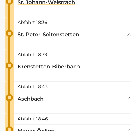
St. Johann-Weistrach
Abfahrt
18:36
St. Peter-Seitenstetten
A
Abfahrt
18:39
Krenstetten-Biberbach
Abfahrt
18:43
Aschbach
A
Abfahrt
18:46
Mauer-Öhling
A