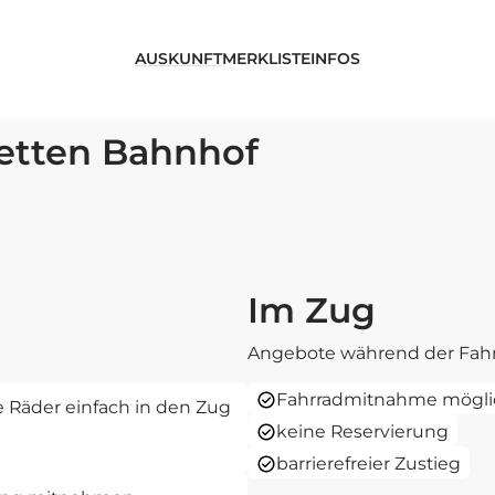
AUSKUNFT
MERKLISTE
INFOS
tetten Bahnhof
Im Zug
Angebote während der Fahr
Fahrradmitnahme mögli
re Räder einfach in den Zug
keine Reservierung
barrierefreier Zustieg