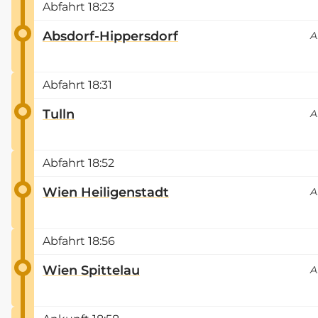
Abfahrt
18:23
Absdorf-Hippersdorf
A
Abfahrt
18:31
Tulln
A
Abfahrt
18:52
Wien Heiligenstadt
A
Abfahrt
18:56
Wien Spittelau
A