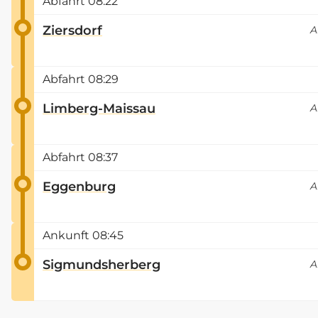
Abfahrt
08:22
Ziersdorf
A
Abfahrt
08:29
Limberg-Maissau
A
Abfahrt
08:37
Eggenburg
A
Ankunft
08:45
Sigmundsherberg
A