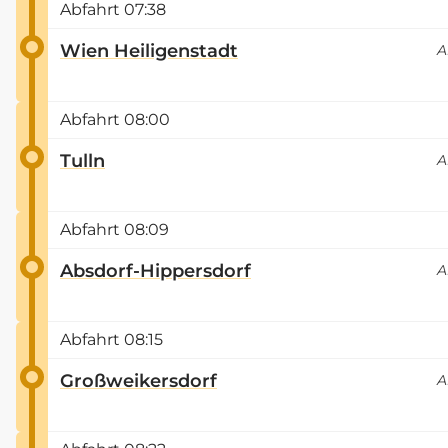
Abfahrt
07:38
Wien Heiligenstadt
A
Abfahrt
08:00
Tulln
A
Abfahrt
08:09
Absdorf-Hippersdorf
A
Abfahrt
08:15
Großweikersdorf
A