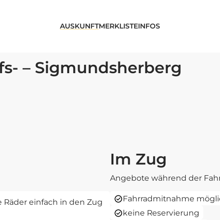
AUSKUNFT
MERKLISTE
INFOS
fs- – Sigmundsherberg
Im Zug
Angebote während der Fahr
Fahrradmitnahme mögli
re Räder einfach in den Zug
keine Reservierung