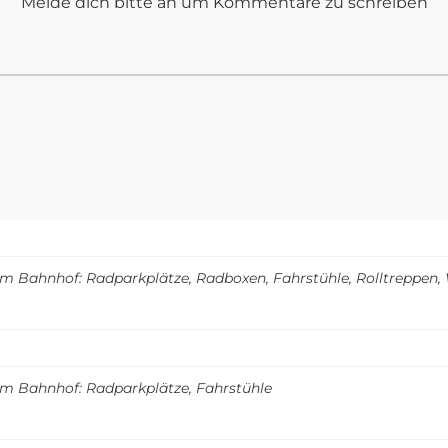
Melde dich bitte an um Kommentare zu schreiben
m Bahnhof: Radparkplätze, Radboxen, Fahrstühle, Rolltreppen
m Bahnhof: Radparkplätze, Fahrstühle