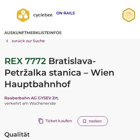
ON RAILS
Anmelden
AUSKUNFT
MERKLISTE
INFOS
Registrieren
zurück zur Suche
REX 7772
Bratislava-
Petržalka stanica – Wien
Hauptbahnhof
Raaberbahn AG GYSEV Zrt.
verkehrt am Wochenende
Ticket kaufen
merken
Qualität