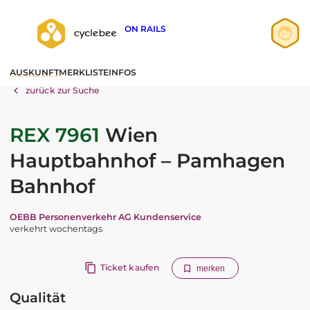
ON RAILS
Anmelden
AUSKUNFT
MERKLISTE
INFOS
Registrieren
zurück zur Suche
REX 7961
Wien
Hauptbahnhof – Pamhagen
Bahnhof
OEBB Personenverkehr AG Kundenservice
verkehrt wochentags
Ticket kaufen
merken
Qualität