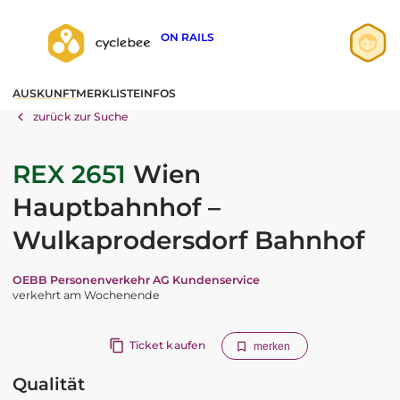
ON RAILS
Anmelden
AUSKUNFT
MERKLISTE
INFOS
Registrieren
zurück zur Suche
REX 2651
Wien
Hauptbahnhof –
Wulkaprodersdorf Bahnhof
OEBB Personenverkehr AG Kundenservice
verkehrt am Wochenende
Ticket kaufen
merken
Qualität