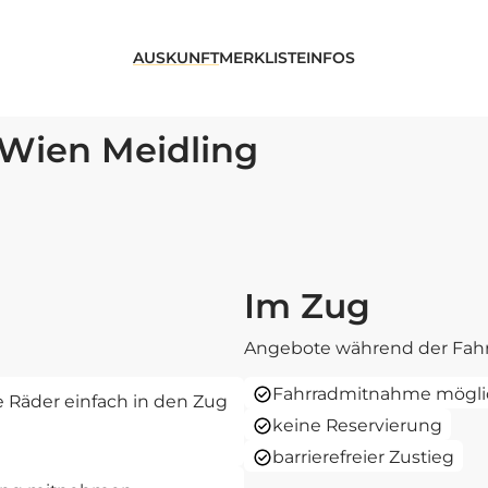
AUSKUNFT
MERKLISTE
INFOS
Wien Meidling
Im Zug
Angebote während der Fahr
Fahrradmitnahme mögli
re Räder einfach in den Zug
keine Reservierung
barrierefreier Zustieg