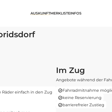
AUSKUNFT
MERKLISTE
INFOS
oridsdorf
Im Zug
Angebote während der Fahr
Fahrradmitnahme mögli
re Räder einfach in den Zug
keine Reservierung
barrierefreier Zustieg