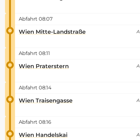
Abfahrt
08:07
Wien Mitte-Landstraße
A
Abfahrt
08:11
Wien Praterstern
A
Abfahrt
08:14
Wien Traisengasse
A
Abfahrt
08:16
Wien Handelskai
A