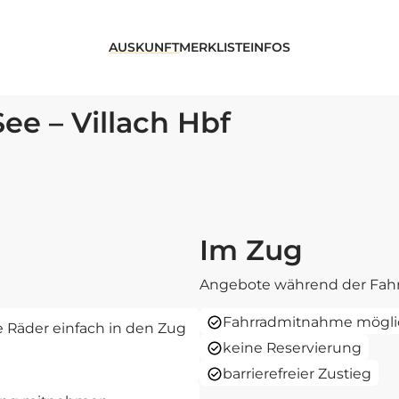
AUSKUNFT
MERKLISTE
INFOS
See – Villach Hbf
Im Zug
Angebote während der Fahr
Fahrradmitnahme mögli
re Räder einfach in den Zug
keine Reservierung
barrierefreier Zustieg