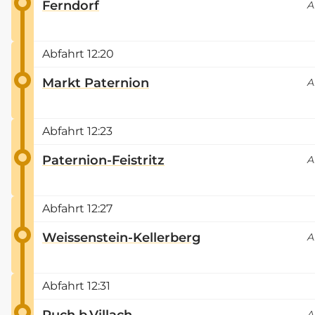
Ferndorf
A
Abfahrt
12:20
Markt Paternion
A
Abfahrt
12:23
Paternion-Feistritz
A
Abfahrt
12:27
Weissenstein-Kellerberg
A
Abfahrt
12:31
Puch b.Villach
A