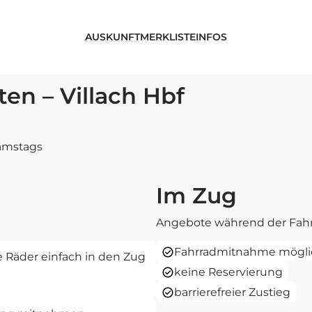
AUSKUNFT
MERKLISTE
INFOS
en – Villach Hbf
samstags
Im Zug
Angebote während der Fahr
Fahrradmitnahme mögli
re Räder einfach in den Zug
keine Reservierung
barrierefreier Zustieg