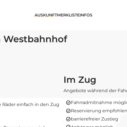
AUSKUNFT
MERKLISTE
INFOS
n Westbahnhof
Im Zug
Angebote während der Fahr
Fahrradmitnahme mögli
re Räder einfach in den Zug
Reservierung empfohle
barrierefreier Zustieg