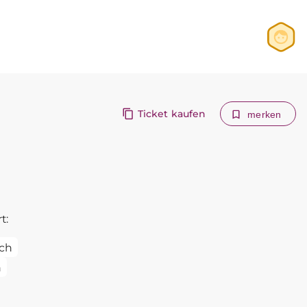
Anmelden
Registrieren
Ticket kaufen
merken
t:
ch
n