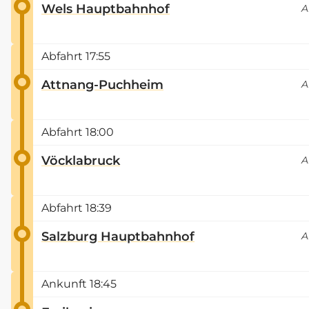
Wels Hauptbahnhof
A
Abfahrt
17:55
Attnang-Puchheim
A
Abfahrt
18:00
Vöcklabruck
A
Abfahrt
18:39
Salzburg Hauptbahnhof
A
Ankunft
18:45