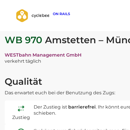
ON RAILS
zurück zur Suche
WB 970
Amstetten – Mün
WESTbahn Management GmbH
verkehrt täglich
Qualität
Das erwartet euch bei der Benutzung des Zugs:
Der Zustieg ist
barrierefrei
. Ihr könnt eu
schieben.
Zustieg