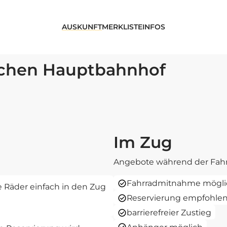
AUSKUNFT
MERKLISTE
INFOS
chen Hauptbahnhof
Im Zug
Angebote während der Fahr
Fahrradmitnahme mögli
re Räder einfach in den Zug
Reservierung empfohle
barrierefreier Zustieg