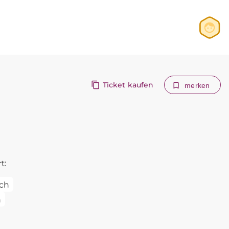
Anmelden
Registrieren
Ticket kaufen
merken
t:
ch
n