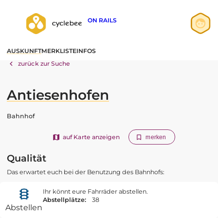
ON RAILS
Anmelden
AUSKUNFT
MERKLISTE
INFOS
Registrieren
zurück zur Suche
Antiesenhofen
Bahnhof
auf Karte anzeigen
merken
Qualität
Das erwartet euch bei der Benutzung des Bahnhofs:
Ihr könnt eure Fahrräder abstellen.
Abstellplätze:
38
Abstellen