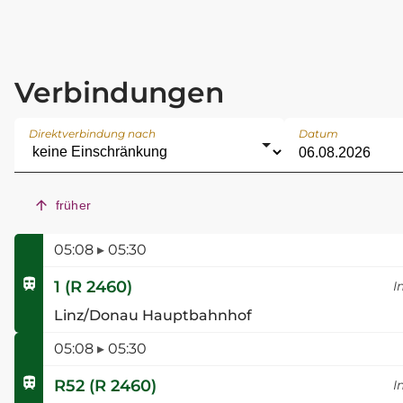
Verbindungen
Direktverbindung nach
Datum
früher
05:08
▸
05:30
1
(
R 2460
)
I
Linz/Donau Hauptbahnhof
05:08
▸
05:30
R52
(
R 2460
)
I