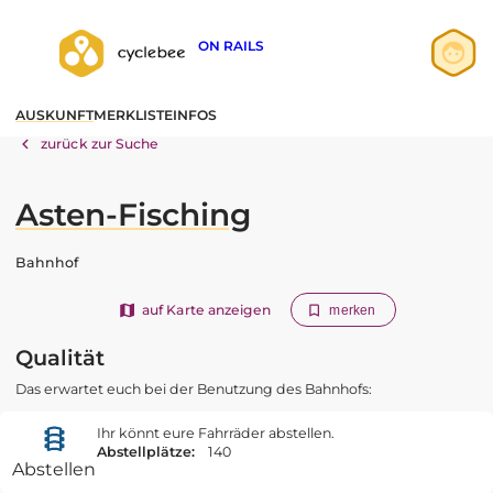
ON RAILS
Anmelden
AUSKUNFT
MERKLISTE
INFOS
Registrieren
zurück zur Suche
Asten-Fisching
Bahnhof
auf Karte anzeigen
merken
Qualität
Das erwartet euch bei der Benutzung des Bahnhofs:
Ihr könnt eure Fahrräder abstellen.
Abstellplätze:
140
Abstellen