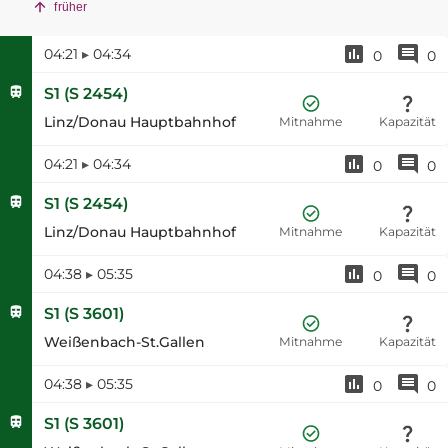
früher
04:21
▸
04:34
0
0
S1
(
S 2454
)
Linz/Donau Hauptbahnhof
Mitnahme
Kapazität
04:21
▸
04:34
0
0
S1
(
S 2454
)
Linz/Donau Hauptbahnhof
Mitnahme
Kapazität
04:38
▸
05:35
0
0
S1
(
S 3601
)
Weißenbach-St.Gallen
Mitnahme
Kapazität
04:38
▸
05:35
0
0
S1
(
S 3601
)