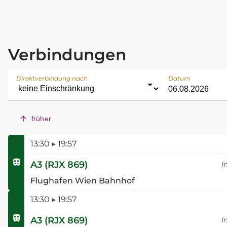
Verbindungen
Direktverbindung nach
Datum
früher
13:30
▸
19:57
A3
(
RJX 869
)
I
Flughafen Wien Bahnhof
13:30
▸
19:57
A3
(
RJX 869
)
I