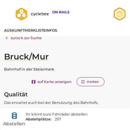
ON RAILS
Anmelden
AUSKUNFT
MERKLISTE
INFOS
Registrieren
zurück zur Suche
Bruck/Mur
Bahnhof in der Steiermark
auf Karte anzeigen
merken
Qualität
Das erwartet euch bei der Benutzung des Bahnhofs:
Ihr könnt eure Fahrräder abstellen.
Abstellplätze:
257
Abstellen