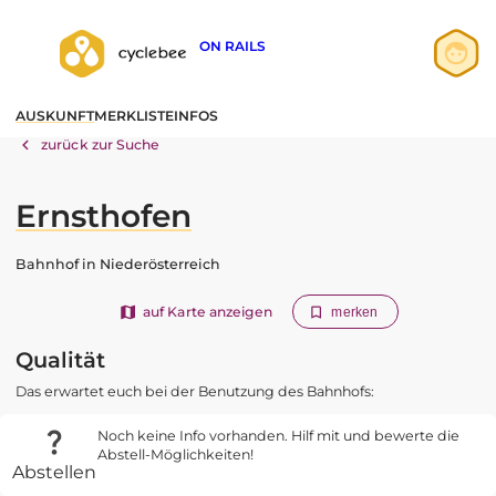
ON RAILS
Anmelden
AUSKUNFT
MERKLISTE
INFOS
Registrieren
zurück zur Suche
Ernsthofen
Bahnhof in Niederösterreich
auf Karte anzeigen
merken
Qualität
Das erwartet euch bei der Benutzung des Bahnhofs:
Noch keine Info vorhanden. Hilf mit und bewerte die
Abstell-Möglichkeiten!
Abstellen