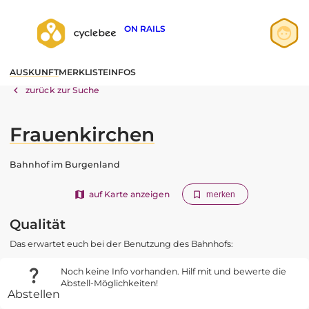
ON RAILS
Anmelden
AUSKUNFT
MERKLISTE
INFOS
Registrieren
zurück zur Suche
Frauenkirchen
Bahnhof im Burgenland
auf Karte anzeigen
merken
Qualität
Das erwartet euch bei der Benutzung des Bahnhofs:
Noch keine Info vorhanden. Hilf mit und bewerte die
Abstell-Möglichkeiten!
Abstellen