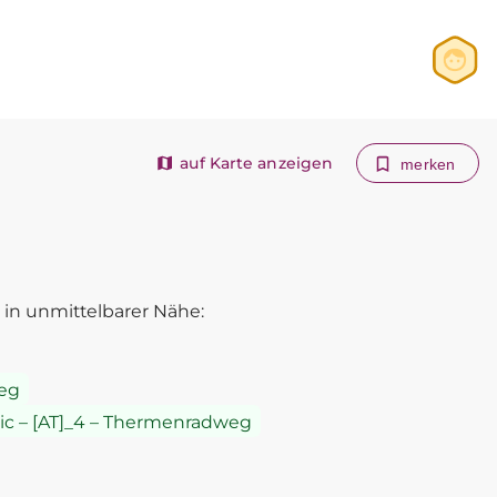
Anmelden
Registrieren
auf Karte anzeigen
merken
in unmittelbarer Nähe:
weg
atic – [AT]_4 – Thermenradweg