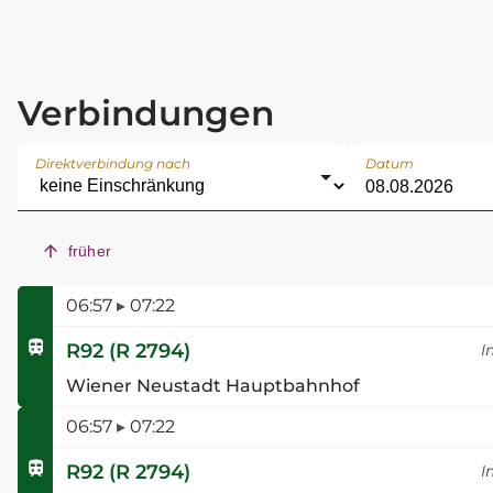
Verbindungen
Direktverbindung nach
Datum
früher
06:57
▸
07:22
R92
(
R 2794
)
I
Wiener Neustadt Hauptbahnhof
06:57
▸
07:22
R92
(
R 2794
)
I