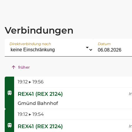
Verbindungen
Direktverbindung nach
Datum
früher
19:12
▸
19:56
REX41
(
REX 2124
)
I
Gmünd Bahnhof
19:12
▸
19:54
REX41
(
REX 2124
)
I