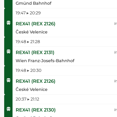
Gmünd Bahnhof
19:47
▸
20:29
REX41
(
REX 2126
)
I
České Velenice
19:48
▸
21:28
REX41
(
REX 2131
)
I
Wien Franz-Josefs-Bahnhof
19:48
▸
20:30
REX41
(
REX 2126
)
I
České Velenice
20:37
▸
21:12
REX41
(
REX 2130
)
I