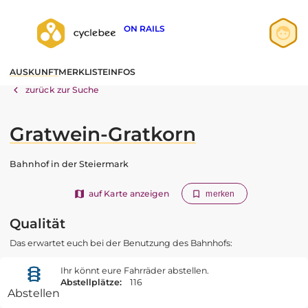
ON RAILS
Anmelden
AUSKUNFT
MERKLISTE
INFOS
Registrieren
zurück zur Suche
Gratwein-Gratkorn
Bahnhof in der Steiermark
auf Karte anzeigen
merken
Qualität
Das erwartet euch bei der Benutzung des Bahnhofs:
Ihr könnt eure Fahrräder abstellen.
Abstellplätze:
116
Abstellen