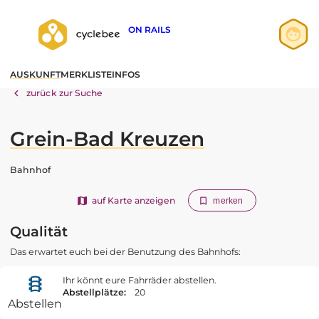
ON RAILS
Anmelden
AUSKUNFT
MERKLISTE
INFOS
Registrieren
zurück zur Suche
Grein-Bad Kreuzen
Bahnhof
auf Karte anzeigen
merken
Qualität
Das erwartet euch bei der Benutzung des Bahnhofs:
Ihr könnt eure Fahrräder abstellen.
Abstellplätze:
20
Abstellen