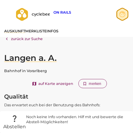
ON RAILS
Anmelden
AUSKUNFT
MERKLISTE
INFOS
Registrieren
zurück zur Suche
Langen a. A.
Bahnhof in Vorarlberg
auf Karte anzeigen
merken
Qualität
Das erwartet euch bei der Benutzung des Bahnhofs:
Noch keine Info vorhanden. Hilf mit und bewerte die
Abstell-Möglichkeiten!
Abstellen