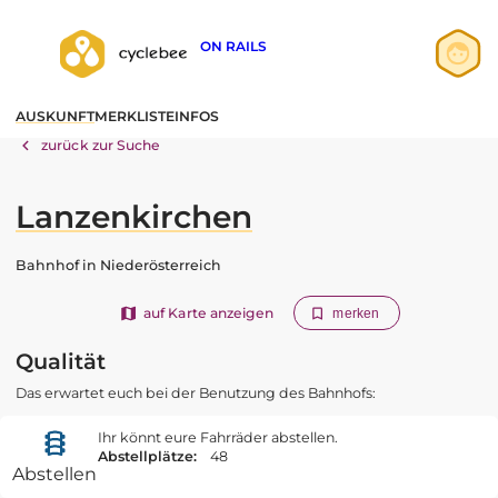
ON RAILS
Anmelden
AUSKUNFT
MERKLISTE
INFOS
Registrieren
zurück zur Suche
Lanzenkirchen
Bahnhof in Niederösterreich
auf Karte anzeigen
merken
Qualität
Das erwartet euch bei der Benutzung des Bahnhofs:
Ihr könnt eure Fahrräder abstellen.
Abstellplätze:
48
Abstellen