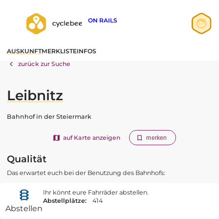
ON RAILS
Anmelden
AUSKUNFT
MERKLISTE
INFOS
Registrieren
zurück zur Suche
Leibnitz
Bahnhof in der Steiermark
auf Karte anzeigen
merken
Qualität
Das erwartet euch bei der Benutzung des Bahnhofs:
Ihr könnt eure Fahrräder abstellen.
Abstellplätze:
414
Abstellen