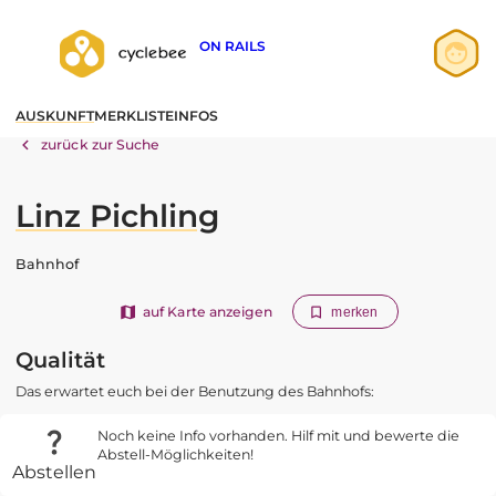
ON RAILS
Anmelden
AUSKUNFT
MERKLISTE
INFOS
Registrieren
zurück zur Suche
Linz Pichling
Bahnhof
auf Karte anzeigen
merken
Qualität
Das erwartet euch bei der Benutzung des Bahnhofs:
Noch keine Info vorhanden. Hilf mit und bewerte die
Abstell-Möglichkeiten!
Abstellen