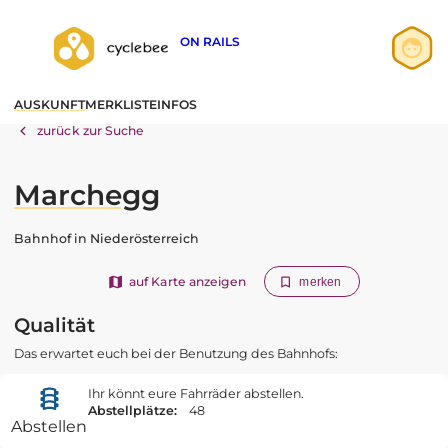
ON RAILS
Anmelden
AUSKUNFT
MERKLISTE
INFOS
Registrieren
zurück zur Suche
Marchegg
Bahnhof in Niederösterreich
auf Karte anzeigen
merken
Qualität
Das erwartet euch bei der Benutzung des Bahnhofs:
Ihr könnt eure Fahrräder abstellen.
Abstellplätze:
48
Abstellen