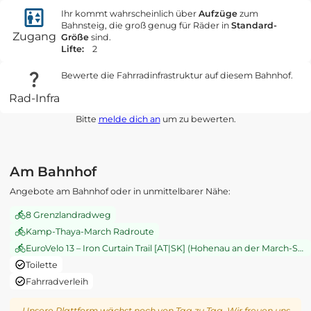
Ihr kommt wahrscheinlich über
Aufzüge
zum
Bahnsteig, die groß genug für Räder in
Standard-
Zugang
Größe
sind.
Lifte:
2
Bewerte die Fahrradinfrastruktur auf diesem Bahnhof.
Rad-Infra
Bitte
melde dich an
um zu bewerten.
Am Bahnhof
Angebote am Bahnhof oder in unmittelbarer Nähe:
8 Grenzlandradweg
Kamp-Thaya-March Radroute
EuroVelo 13 – Iron Curtain Trail [AT|SK] (Hohenau an der March-Schloss Hof)
Toilette
Fahrradverleih
Unsere Plattform wächst noch von Tag zu Tag. Wir freuen uns