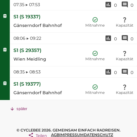
07:35
▸
07:53
0
0
S1
(
S 19337
)
Gänserndorf Bahnhof
Mitnahme
Kapazität
08:06
▸
09:22
0
0
S1
(
S 29357
)
Wien Meidling
Mitnahme
Kapazität
08:35
▸
08:53
0
0
S1
(
S 19377
)
Gänserndorf Bahnhof
Mitnahme
Kapazität
später
© CYCLEBEE 2026. GEMEINSAM EINFACH RADREISEN.
AGB
IMPRESSUM
DATENSCHUTZ
Teilen